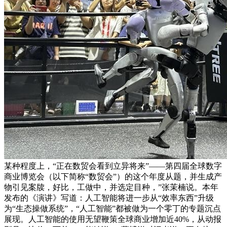
某种程度上，“正在数贸会看到立异将来”——第四届全球数字
商业博览会（以下简称“数贸会”）的这个年度从题，并生成产
物引见案牍，好比，工做中，并选定目种，”张茉楠说。本年
发布的《演讲》写道：人工智能将进一步从“效率东西”升级
为“生态操做系统”，“人工智能”都被做为一个零丁的专题沉点
展现。人工智能的使用无望鞭策全球商业增加近40%，从动报