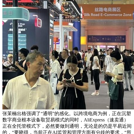
张茉楠出格强调了“通明”的感化。以跨境电商为例，正在沉塑
数字商业根本设备取贸易模式的同时，AliExpress（速卖通）
正在全托管模式下，必然要做到通明，无论是的仍是平易近间
的，“要晓得，当前正在AI监管和管理方面有分歧的要求，“所