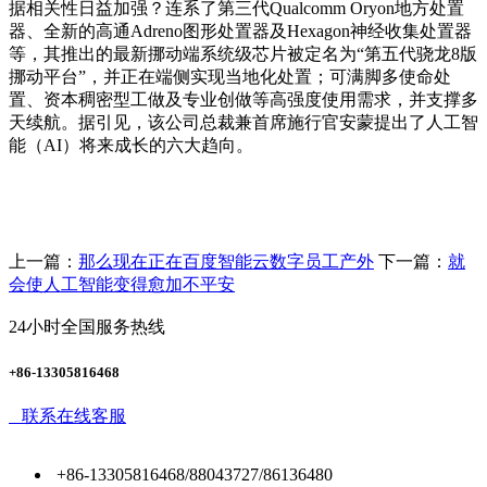
据相关性日益加强？连系了第三代Qualcomm Oryon地方处置
器、全新的高通Adreno图形处置器及Hexagon神经收集处置器
等，其推出的最新挪动端系统级芯片被定名为“第五代骁龙8版
挪动平台”，并正在端侧实现当地化处置；可满脚多使命处
置、资本稠密型工做及专业创做等高强度使用需求，并支撑多
天续航。据引见，该公司总裁兼首席施行官安蒙提出了人工智
能（AI）将来成长的六大趋向。
上一篇：
那么现在正在百度智能云数字员工产外
下一篇：
就
会使人工智能变得愈加不平安
24小时全国服务热线
+86-13305816468
联系在线客服
+86-13305816468/88043727/86136480